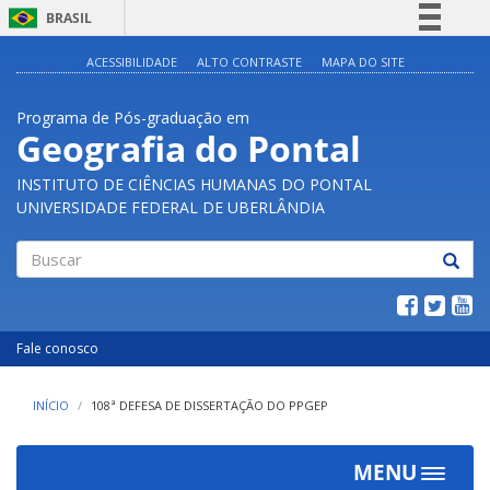
BRASIL
Simplifique!
ACESSIBILIDADE
ALTO CONTRASTE
MAPA DO SITE
Comunica BR
Programa de Pós-graduação em
Participe
Geografia do Pontal
Acesso à informação
INSTITUTO DE CIÊNCIAS HUMANAS DO PONTAL
Legislação
UNIVERSIDADE FEDERAL DE UBERLÂNDIA
Canais
Buscar
Fale conosco
INÍCIO
108ª DEFESA DE DISSERTAÇÃO DO PPGEP
MENU
Toggle