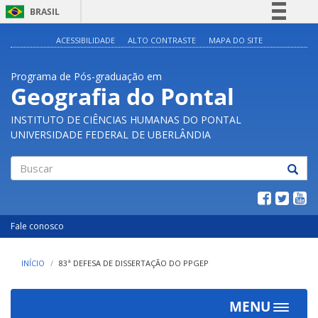
BRASIL
Simplifique!
ACESSIBILIDADE
ALTO CONTRASTE
MAPA DO SITE
Comunica BR
Programa de Pós-graduação em
Participe
Geografia do Pontal
Acesso à informação
INSTITUTO DE CIÊNCIAS HUMANAS DO PONTAL
Legislação
UNIVERSIDADE FEDERAL DE UBERLÂNDIA
Canais
Buscar
Fale conosco
INÍCIO
83ª DEFESA DE DISSERTAÇÃO DO PPGEP
MENU
Toggle