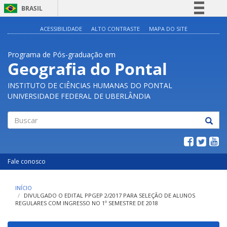
BRASIL
Simplifique!
ACESSIBILIDADE
ALTO CONTRASTE
MAPA DO SITE
Comunica BR
Programa de Pós-graduação em
Participe
Geografia do Pontal
Acesso à informação
INSTITUTO DE CIÊNCIAS HUMANAS DO PONTAL
Legislação
UNIVERSIDADE FEDERAL DE UBERLÂNDIA
Canais
Buscar
Fale conosco
INÍCIO
DIVULGADO O EDITAL PPGEP 2/2017 PARA SELEÇÃO DE ALUNOS
REGULARES COM INGRESSO NO 1º SEMESTRE DE 2018