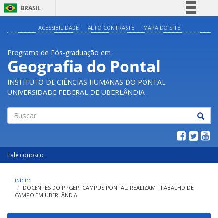
BRASIL
Simplifique!
ACESSIBILIDADE
ALTO CONTRASTE
MAPA DO SITE
Comunica BR
Programa de Pós-graduação em
Participe
Geografia do Pontal
Acesso à informação
INSTITUTO DE CIÊNCIAS HUMANAS DO PONTAL
Legislação
UNIVERSIDADE FEDERAL DE UBERLÂNDIA
Canais
Buscar
Fale conosco
INÍCIO
DOCENTES DO PPGEP, CAMPUS PONTAL, REALIZAM TRABALHO DE
CAMPO EM UBERLÂNDIA