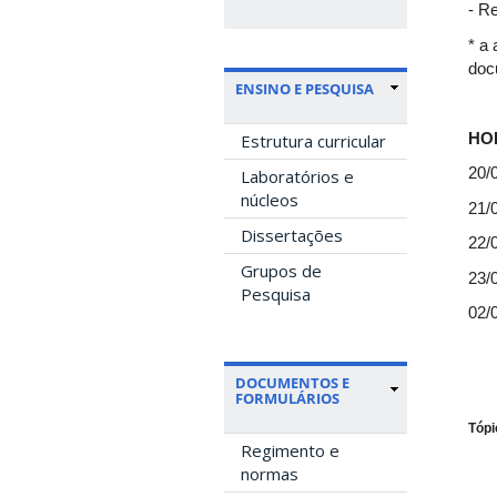
- R
* a 
doc
ENSINO E PESQUISA
HO
Estrutura curricular
20/
Laboratórios e
núcleos
21/0
Dissertações
22/0
Grupos de
23/0
Pesquisa
02/0
DOCUMENTOS E
FORMULÁRIOS
Tópi
Regimento e
normas