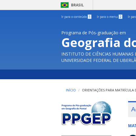
BRASIL
Ir para o conteúdo
1
Ir para o menu
2
Ir pa
Programa de Pós-graduação em
Geografia d
INSTITUTO DE CIÊNCIAS HUMANAS
UNIVERSIDADE FEDERAL DE UBERL
INÍCIO
ORIENTAÇÕES PARA MATRÍCULA 
A
MA