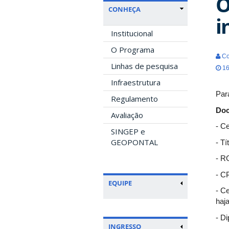
O
CONHEÇA
i
Institucional
O Programa
Co
Linhas de pesquisa
16
Infraestrutura
Par
Regulamento
Doc
Avaliação
- Ce
SINGEP e
GEOPONTAL
- Tí
- R
- C
EQUIPE
- C
haj
- D
INGRESSO