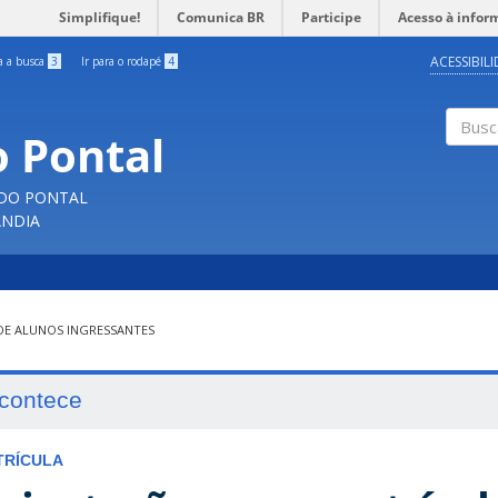
Simplifique!
Comunica BR
Participe
Acesso à infor
ACESSIBIL
ra a busca
3
Ir para o rodapé
4
o Pontal
Buscar
 DO PONTAL
ÂNDIA
DE ALUNOS INGRESSANTES
contece
TRÍCULA