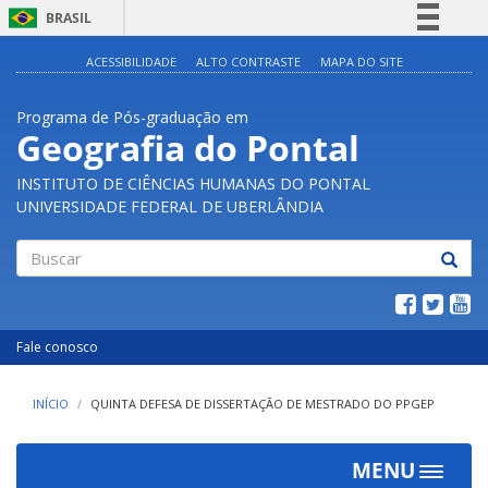
BRASIL
Simplifique!
ACESSIBILIDADE
ALTO CONTRASTE
MAPA DO SITE
Comunica BR
Programa de Pós-graduação em
Participe
Geografia do Pontal
Acesso à informação
INSTITUTO DE CIÊNCIAS HUMANAS DO PONTAL
Legislação
UNIVERSIDADE FEDERAL DE UBERLÂNDIA
Canais
Buscar
Fale conosco
INÍCIO
QUINTA DEFESA DE DISSERTAÇÃO DE MESTRADO DO PPGEP
MENU
Toggle