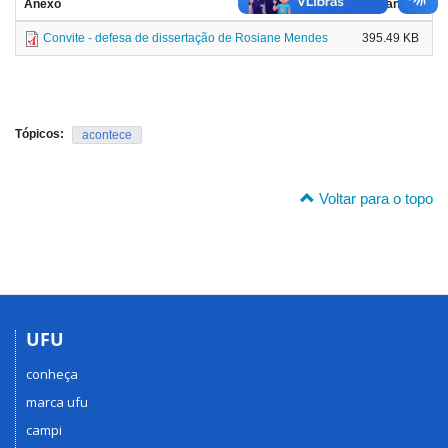
Anexo
Tamanho
Convite - defesa de dissertação de Rosiane Mendes
395.49 KB
Tópicos:
acontece
Voltar para o topo
UFU
conheça
marca ufu
campi