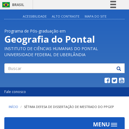
BRASIL
Simplifique!
ACESSIBILIDADE
ALTO CONTRASTE
MAPA DO SITE
Comunica BR
Programa de Pós-graduação em
Participe
Geografia do Pontal
Acesso à informação
INSTITUTO DE CIÊNCIAS HUMANAS DO PONTAL
Legislação
UNIVERSIDADE FEDERAL DE UBERLÂNDIA
Canais
Buscar
Fale conosco
INÍCIO
SÉTIMA DEFESA DE DISSERTAÇÃO DE MESTRADO DO PPGEP
MENU
Toggle