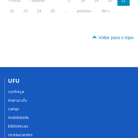
« início
‹ anterior
…
17
18
19
20
21
22
23
24
25
…
próximo ›
fim »
Voltar para o topo
UFU
conheça
marca ufu
campi
mobilidade
bibliotecas
restaurantes