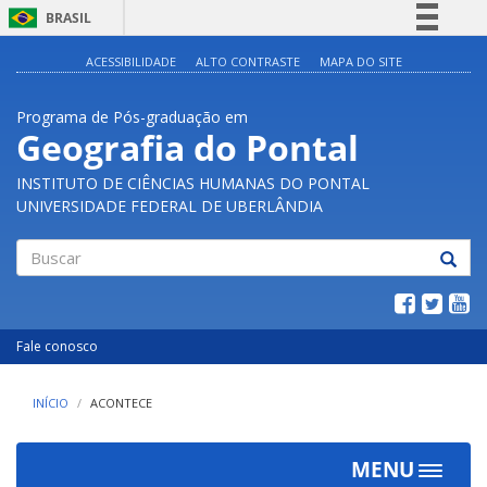
BRASIL
Simplifique!
ACESSIBILIDADE
ALTO CONTRASTE
MAPA DO SITE
Comunica BR
Programa de Pós-graduação em
Participe
Geografia do Pontal
Acesso à informação
INSTITUTO DE CIÊNCIAS HUMANAS DO PONTAL
Legislação
UNIVERSIDADE FEDERAL DE UBERLÂNDIA
Canais
Buscar
Fale conosco
INÍCIO
ACONTECE
MENU
Toggle