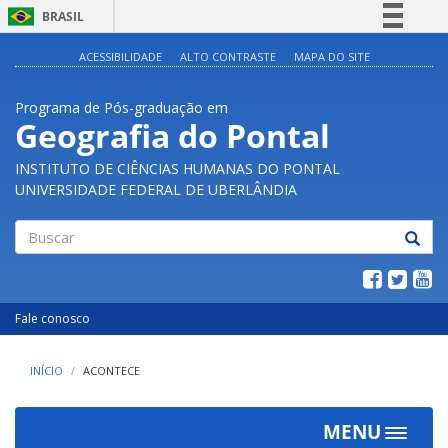
BRASIL
Simplifique!
ACESSIBILIDADE
ALTO CONTRASTE
MAPA DO SITE
Comunica BR
Programa de Pós-graduação em
Participe
Geografia do Pontal
Acesso à informação
INSTITUTO DE CIÊNCIAS HUMANAS DO PONTAL
Legislação
UNIVERSIDADE FEDERAL DE UBERLÂNDIA
Canais
Buscar
Fale conosco
INÍCIO
ACONTECE
MENU
Toggle