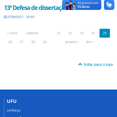
13ª Defesa de dissertação do PPGEP
27/06/2017 - 19:49
« início
‹ anterior
…
21
22
23
24
25
26
27
28
29
…
próximo ›
fim »
Voltar para o topo
UFU
conheça