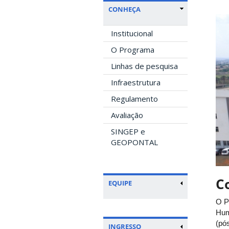
CONHEÇA
Institucional
O Programa
Linhas de pesquisa
Infraestrutura
Regulamento
Avaliação
SINGEP e
GEOPONTAL
C
EQUIPE
O P
Hum
(pó
INGRESSO