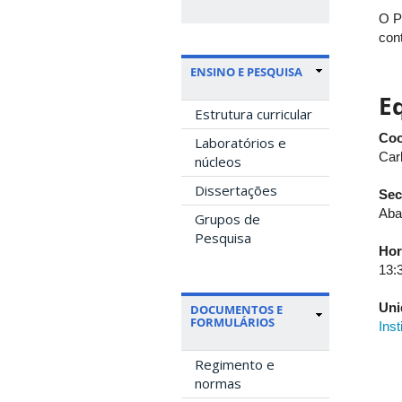
O P
con
ENSINO E PESQUISA
E
Estrutura curricular
Coo
Laboratórios e
Car
núcleos
Dissertações
Sec
Aba
Grupos de
Pesquisa
Hor
13:
Uni
DOCUMENTOS E
FORMULÁRIOS
Ins
Regimento e
normas