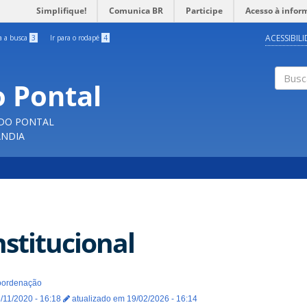
Simplifique!
Comunica BR
Participe
Acesso à infor
ACESSIBIL
ra a busca
3
Ir para o rodapé
4
o Pontal
Buscar
 DO PONTAL
ÂNDIA
nstitucional
ordenação
/11/2020 - 16:18
atualizado em 19/02/2026 - 16:14