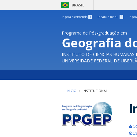
BRASIL
Ir para o conteúdo
1
Ir para o menu
2
Ir pa
Programa de Pós-graduação em
Geografia d
INSTITUTO DE CIÊNCIAS HUMANAS
UNIVERSIDADE FEDERAL DE UBERL
INÍCIO
INSTITUCIONAL
I
Co
13