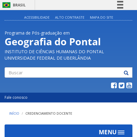
BRASIL
Simplifique!
ACESSIBILIDADE
ALTO CONTRASTE
MAPA DO SITE
Comunica BR
Programa de Pós-graduação em
Participe
Geografia do Pontal
Acesso à informação
INSTITUTO DE CIÊNCIAS HUMANAS DO PONTAL
Legislação
UNIVERSIDADE FEDERAL DE UBERLÂNDIA
Canais
Buscar
Fale conosco
INÍCIO
CREDENCIAMENTO DOCENTE
MENU
Toggle