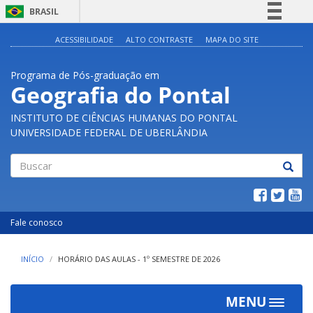
BRASIL
Simplifique!
ACESSIBILIDADE
ALTO CONTRASTE
MAPA DO SITE
Comunica BR
Programa de Pós-graduação em
Participe
Geografia do Pontal
Acesso à informação
INSTITUTO DE CIÊNCIAS HUMANAS DO PONTAL
Legislação
UNIVERSIDADE FEDERAL DE UBERLÂNDIA
Canais
Buscar
Fale conosco
INÍCIO
HORÁRIO DAS AULAS - 1º SEMESTRE DE 2026
MENU
Toggle