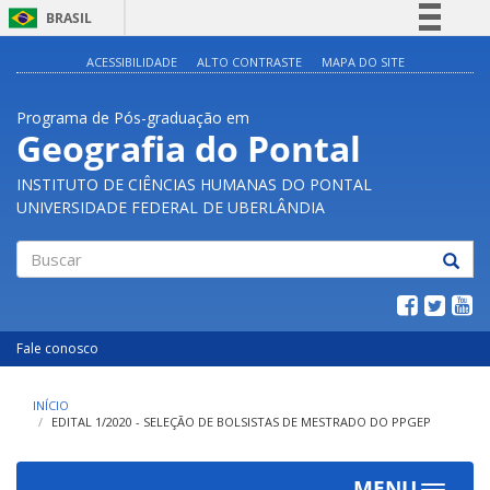
BRASIL
Simplifique!
ACESSIBILIDADE
ALTO CONTRASTE
MAPA DO SITE
Comunica BR
Programa de Pós-graduação em
Participe
Geografia do Pontal
Acesso à informação
INSTITUTO DE CIÊNCIAS HUMANAS DO PONTAL
Legislação
UNIVERSIDADE FEDERAL DE UBERLÂNDIA
Canais
Buscar
Fale conosco
INÍCIO
EDITAL 1/2020 - SELEÇÃO DE BOLSISTAS DE MESTRADO DO PPGEP
MENU