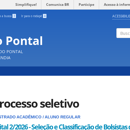
Simplifique!
Comunica BR
Participe
Acesso à infor
ACESSIBIL
ra a busca
3
Ir para o rodapé
4
o Pontal
Buscar
 DO PONTAL
ÂNDIA
rocesso seletivo
STRADO ACADÊMICO / ALUNO REGULAR
ital 2/2026 - Seleção e Classificação de Bolsistas