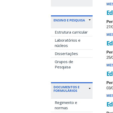
ME
Ed
ENSINO E PESQUISA
Per
27/
Estrutura curricular
ME
Laboratórios e
Ed
núcleos
Per
Dissertações
25/
Grupos de
ME
Pesquisa
Ed
Per
DOCUMENTOS E
03/
FORMULÁRIOS
ME
Regimento e
Ed
normas