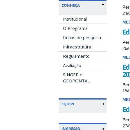
CONHEÇA
Per
24/
Institucional
ME
O Programa
Ed
Linhas de pesquisa
Per
Infraestrutura
26/
Regulamento
ME
Ed
Avaliação
20
SINGEP e
GEOPONTAL
Per
15/
ME
EQUIPE
Ed
Per
27/
INGRESSO