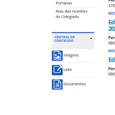
Per
Portarias
17/
Atas das reuniões
ME
do Colegiado
Ed
20
CENTRAL DE
Per
CONTEÚDO
08/
ME
Imagens
Ed
Per
Links
09/
Documentos