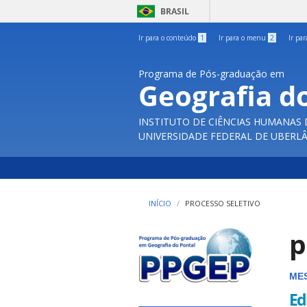
BRASIL
Ir para o conteúdo
1
Ir para o menu
2
Ir pa
Programa de Pós-graduação em
Geografia d
INSTITUTO DE CIÊNCIAS HUMANAS
UNIVERSIDADE FEDERAL DE UBERL
INÍCIO
PROCESSO SELETIVO
p
ME
Ed